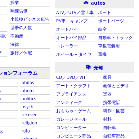
🚗
autos
授業
熟練労働
ATV／UTV／雪上車
ボート
小規模ビジネス広告
RV車・キャンプ
ボートパーツ
世帯の人数
オートバイ
航空
翻訳
不動産
オートバイ部品
自動車・トラック
法律
トレーラー
車載電装用
グ
旅行／休暇
ホイール + タイヤ
重機
📚
売却
ションフォーラム
CD／DVD／VH
家具
philos
アート・クラフト
画像とビデオ
g
photo
アプライアンス
楽器
n
politics
アンティーク
携帯電話
psych
おもちゃ・ゲーム
耕作・園芸
recover
ガレージセール
材料
y
religion
コンピューター
自転車
ng
rofo
コンピュータ部品
自転車部品
science