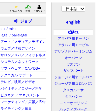
日本語
お気に入り
投稿
アカウント
ジョブ
🌞
english
etc / misc
近隣CL
legal / paralegal
アラバマ州ドーサン
アート／メディア／デザイン
アラバマ州モービル
ウェブ／情報デザイン
アリゾナ州バーミンガム
サロン／スパ／フィットネス
オーバーン
システム／ネットワーク
ガズデン
ソフトウェア／QA／DBA
ガルフポート
テクニカル サポート
ジョージア州オールバニ
テレビ／映画／ビデオ
ジョージア州コロンバス
バイオテクノロジー／科学
タスカルーサ
ビジネス ／マネジメント
タラハシー
マーケティング／広報／広告
ニューオーリンズ
ライティング／編集
ハッティズバーグ