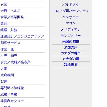
安全
バルドスタ
医療／ヘルス
フロリダ州パナマシティ
営業／事業開発
ペンサコラ
マコン
教育
メリディアン
経理・財務
モンゴメリー
建築設計／エンジニアリング
米国の都市
顧客サービス
米国の州
作業一般
カナダの都市
小売／卸売
カナダの州
食品／飲料／接客業
CL全世界
人事
政府機関
製造
専門職／熟練職
総務／事務
非営利セクター