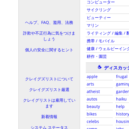
コンピューター
サイクリング
ビューティー
ヘルプ、FAQ、濫用、法務
マリン
ライティング / 編集 / 
詐欺や不正行為に気をつけま
しょう
携帯 / モバイル
健康 / ウェルビーイン
個人の安全に関するヒント
耕作・園芸
☕
ディスカッ
apple
frugal
クレイグズリストについて
arts
gamin
クレイグズリスト厳選
atheist
garde
autos
haiku
クレイグリストは雇用してい
ます
beauty
help
bikes
histor
新着情報
celebs
housi
システム ステータス
comp
jobs