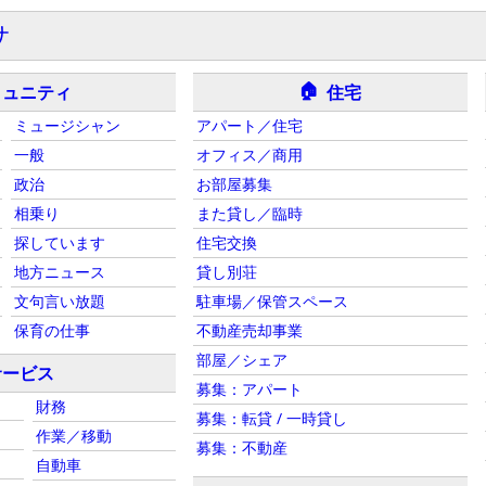
サ
🏠
ミュニティ
住宅
ミュージシャン
アパート／住宅
一般
オフィス／商用
政治
お部屋募集
相乗り
また貸し／臨時
探しています
住宅交換
地方ニュース
貸し別荘
文句言い放題
駐車場／保管スペース
保育の仕事
不動産売却事業
部屋／シェア
サービス
募集：アパート
財務
募集：転貸 / 一時貸し
作業／移動
募集：不動産
自動車